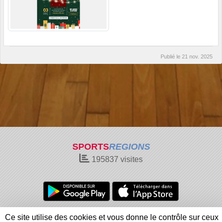
Publié le
21 nov. 2025
SPORTS
REGIONS
195837
visites
Charte cookies
Gestion des cookies
Ce site utilise des cookies et vous donne le contrôle sur ceux