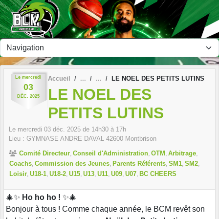
Panneau de gestion des cookies
Le
mercredi
Accueil
LE NOEL DES PETITS LUTINS
03
LE NOEL DES
DÉC.
2025
PETITS LUTINS
Le
mercredi
03
déc.
2025
de 14h30 à 17h
Lieu :
GYMNASE ANDRE DAVAL
42600
Montbrison
Comité Directeur
Conseil d'Administration
OTM
Arbitrage
Coachs
Commission des Jeunes
Parents Référents
SM1
SM2
Loisir
U18-1
U18-2
U15
U13
U11
U09
U07
BC CHEERS
🎄✨
Ho ho ho !
✨🎄
Bonjour à tous ! Comme chaque année, le BCM revêt son