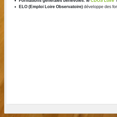
Formations générales bénévoles: le
CDOS Loire
ELO (Emploi Loire Observatoire)
développe des form