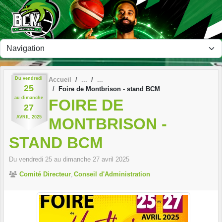
Panneau de gestion des cookies
Du
vendredi
Accueil
25
Foire de Montbrison - stand BCM
au
dimanche
FOIRE DE
27
AVRIL
2025
MONTBRISON -
STAND BCM
Du
vendredi
25
au
dimanche
27
avril
2025
Comité Directeur
Conseil d'Administration